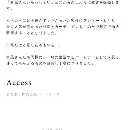
「白黒さんいらっしゃい」公式から久しぶりに雑貨を販売しま
す。​
イベントに足を運んでくださったお客様にアンケートをとり、​
最も人気が高かった豆皿とカーディガンを​このたび限定で抽選
販売することとなりました。​
白黒だけど彩りあるものを－。​
白黒さんたち同様に、一緒に生活するパートナーとして​​末長く
使ってもらえるものを目指し丁寧に作りました。​
Access
会社名：株式会社パートナーズ